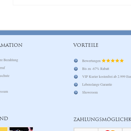
RMATION
VORTEILE
re Bezahlung
Bewertungen
rruf
Bis zu -67% Rabatt
schutz
VIP Kurier kostenfrei ab 2.999 Eu
Lebenslange Garantie
essum
Showroom
AND
ZAHLUNGSMÖGLICHK