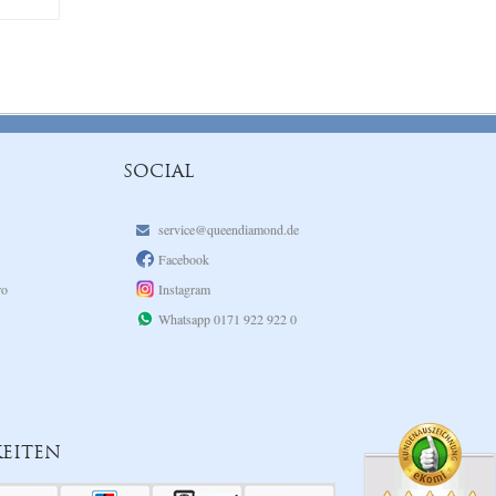
SOCIAL
service@queendiamond.de
Facebook
ro
Instagram
Whatsapp 0171 922 922 0
EITEN