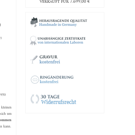
9,00
€
verkauft für
7.699,00
€
verkauf
d
e)
 950
e kleinen
 sich um
kommen
in kann.