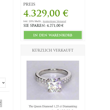
PREIS
4.329,00 €
Inkl. 19% MwSt.,
kostenloser Versand
SIE SPAREN: 4.271,00 €
in den warenkorb
KÜRZLICH VERKAUFT
iamantring
The Queen Diamond 1,25 ct Diamantring
Original Em