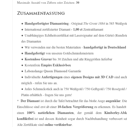
verkauft für
5.959,00
€
verkauft für
3.05
Maximale Anzahl von Ziffern oder Zeichen:
30
Zusammenfassung
Handgerfertigter Diamantring
- Original
The Great 1884
in 585 Weißgol
International zertifizierter Diamant
- 1,00 ct
Zentraldiamant
Unabhängiges Echtheitszertifikat mit Lasersignatur auf dem Gürtel (Rundist
des Diamanten
Wir verwenden nur die besten Materialien -
handgefertigt in Deutschland
Handgefertigt
von unseren Goldschmiedemeistern
Kostenlose Gravur
bis 30 Zeichen und alle Ringgrößen lieferbar
Kostenfreie
Empire Exklusivbox
Lebenslange Queen Diamond Garantie
Individuelle
Anfertigungen
eines
eigenen Designs mit 3D CAD
sind auch
möglich - rufen Sie uns an.
Jedes Schmuckstück auch in 750 Weißgold / 750 Gelbgold / 750 Roségold /
Platin erhältlich - fragen Sie uns gern!
*
Der Diamant
ist durch die Tafel betrachtet für das bloße Auge
augenklar
. Di
Einschlüsse sind erst ab einer
10-fachen Vergrößerung
zu erkennen. Es handelt
einen
100% natürlichen Diamanten
, der gemäß dem
Kimberley-Ab
konfliktfrei
ist und dessen Reinheit sogar durch Nachbehandlung verbessert se
Alle Zertifikate sind
online verifizierbar
.