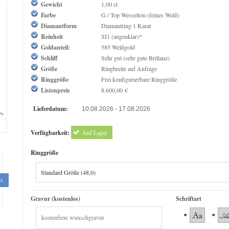
Gewicht
1,00 ct
Farbe
G / Top Wesselton (feines Weiß)
Diamantform
Diamantring 1 Karat
Reinheit
SI1 (augenklar)*
Goldanteil:
585 Weißgold
Schliff
Sehr gut (sehr gute Brillanz)
Größe
Ringbreite auf Anfrage
Ringgröße
Frei konfigurierbare Ringgröße
Listenpreis
8.600,00 €
Lieferdatum:
10.08.2026 - 17.08.2026
om
Verfügbarkeit:
Auf Lager
Ringgröße
Gravur (kostenlos)
Schriftart
The Queen Diamond 1,00 ct Diamantring
The Queen Diamond 0,50ct D