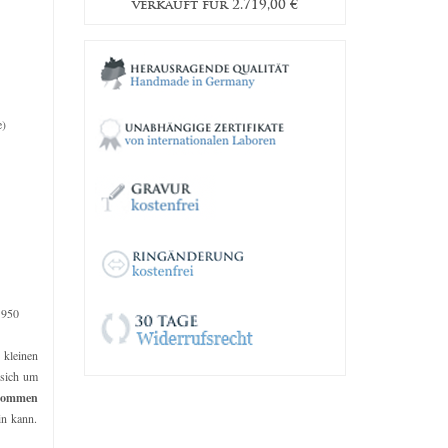
verkauft für 2.719,00 €
verkau
9,00
€
e)
 950
e kleinen
 sich um
kommen
in kann.