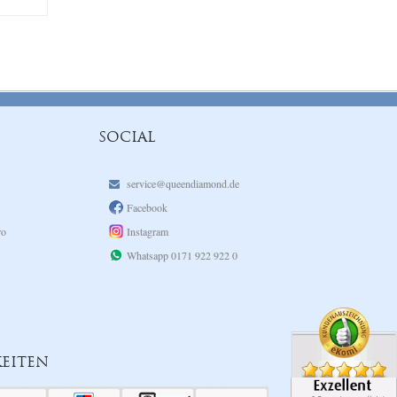
SOCIAL
service@queendiamond.de
Facebook
ro
Instagram
Whatsapp 0171 922 922 0
EITEN