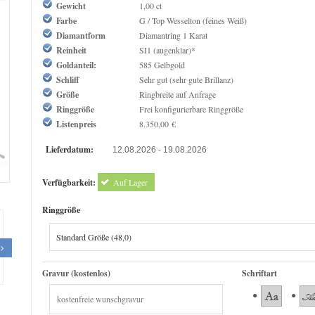
Gewicht
1,00 ct
Farbe
G / Top Wesselton (feines Weiß)
Diamantform
Diamantring 1 Karat
Reinheit
SI1 (augenklar)*
Goldanteil:
585 Gelbgold
Schliff
Sehr gut (sehr gute Brillanz)
Größe
Ringbreite auf Anfrage
Ringgröße
Frei konfigurierbare Ringgröße
Listenpreis
8.350,00 €
Lieferdatum:
12.08.2026 - 19.08.2026
om
Verfügbarkeit:
Auf Lager
Ringgröße
Gravur (kostenlos)
Schriftart
Original Empire 0,20 ct Diamantring
The Queen Diamond 0,70 ct D