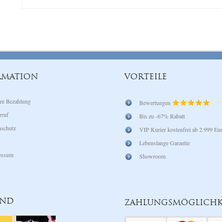
RMATION
VORTEILE
re Bezahlung
Bewertungen
rruf
Bis zu -67% Rabatt
schutz
VIP Kurier kostenfrei ab 2.999 Eu
Lebenslange Garantie
essum
Showroom
AND
ZAHLUNGSMÖGLICHK