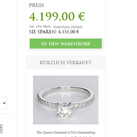
PREIS
4.199,00 €
Inkl. 19% MwSt.,
kostenloser Versand
SIE SPAREN: 4.151,00 €
in den warenkorb
KÜRZLICH VERKAUFT
The Queen Diamond 0,50ct Diamantring
Original Em
iamantring