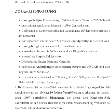
verkauft für
609,00
€
Maximale Anzahl von Ziffern oder Zeichen:
30
verkauft für
3.43
Zusammenfassung
Handgerfertigter Diamantring
- Original
Empire Classic
in 585 Gelbgold
International zertifizierter Diamant
- 1,00 ct
Zentraldiamant
Unabhängiges Echtheitszertifikat mit Lasersignatur auf dem Gürtel (Rundist
des Diamanten
Wir verwenden nur die besten Materialien -
handgefertigt in Deutschland
Handgefertigt
von unseren Goldschmiedemeistern
Kostenlose Gravur
bis 30 Zeichen und alle Ringgrößen lieferbar
Kostenfreie
Empire Exklusivbox
Lebenslange Queen Diamond Garantie
Individuelle
Anfertigungen
eines
eigenen Designs mit 3D CAD
sind auch
möglich - rufen Sie uns an.
Jedes Schmuckstück auch in 750 Weißgold / 750 Gelbgold / 750 Roségold /
Platin erhältlich - fragen Sie uns gern!
*
Der Diamant
ist durch die Tafel betrachtet für das bloße Auge
augenklar
. Di
Einschlüsse sind erst ab einer
10-fachen Vergrößerung
zu erkennen. Es handelt
einen
100% natürlichen Diamanten
, der gemäß dem
Kimberley-Ab
konfliktfrei
ist und dessen Reinheit sogar durch Nachbehandlung verbessert se
Alle Zertifikate sind
online verifizierbar
.