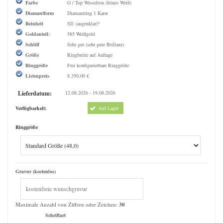
Farbe
G / Top Wesselton (feines Weiß)
Diamantform
Diamantring 1 Karat
Reinheit
SI1 (augenklar)*
Goldanteil:
585 Weißgold
Schliff
Sehr gut (sehr gute Brillanz)
Größe
Ringbreite auf Anfrage
Ringgröße
Frei konfigurierbare Ringgröße
Listenpreis
8.350,00 €
Lieferdatum:
12.08.2026 - 19.08.2026
Verfügbarkeit:
Auf Lager
Ringgröße
Gravur (kostenlos)
Maximale Anzahl von Ziffern oder Zeichen:
30
Schriftart