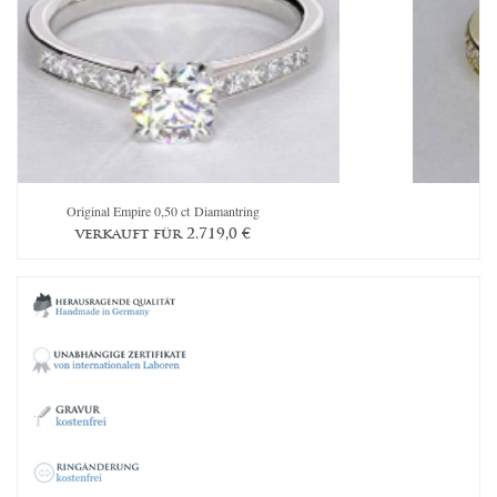
Original Empire 0,50 ct Diamantring
Th
verkauft für
2.719,0
€