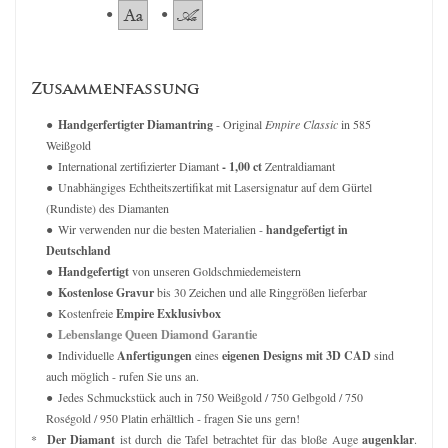
Zusammenfassung
Handgerfertigter Diamantring
- Original
Empire Classic
in 585
Weißgold
International zertifizierter Diamant
- 1,00 ct
Zentraldiamant
Unabhängiges Echtheitszertifikat mit Lasersignatur auf dem Gürtel
(Rundiste) des Diamanten
Wir verwenden nur die besten Materialien -
handgefertigt in
Deutschland
Handgefertigt
von unseren Goldschmiedemeistern
Kostenlose Gravur
bis 30 Zeichen und alle Ringgrößen lieferbar
Kostenfreie
Empire Exklusivbox
Lebenslange Queen Diamond Garantie
Individuelle
Anfertigungen
eines
eigenen Designs mit 3D CAD
sind
auch möglich - rufen Sie uns an.
Jedes Schmuckstück auch in 750 Weißgold / 750 Gelbgold / 750
Roségold / 950 Platin erhältlich - fragen Sie uns gern!
*
Der Diamant
ist durch die Tafel betrachtet für das bloße Auge
augenklar
.