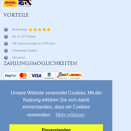
VORTEILE
Bewertungen
Bis zu -67% Rabatt
VIP Kurier kostenfrei ab 2.999 Euro
Lebenslange Garantie
Showroom
ZAHLUNGSMÖGLICHKEITEN
SOCIAL
Unsere Website verwendet Cookies. Mit der
Nutzung erklären Sie sich damit
service@queendiamond.de
einverstanden, dass wir Cookies
Facebook
verwenden.
Mehr erfahren
Instagram
Whatsapp 0171 922 922 0
Einverstanden