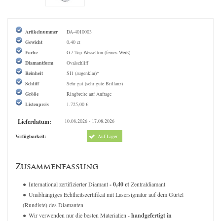
Artikelnummer
DA-4010003
Gewicht
0,40 ct
Farbe
G / Top Wesselton (feines Weiß)
Diamantform
Ovalschliff
Reinheit
SI1 (augenklar)*
Schliff
Sehr gut (sehr gute Brillanz)
Größe
Ringbreite auf Anfrage
Listenpreis
1.725,00 €
Lieferdatum:
10.08.2026 - 17.08.2026
Verfügbarkeit:
Auf Lager
Zusammenfassung
International zertifizierter Diamant
- 0,40 ct
Zentraldiamant
Unabhängiges Echtheitszertifikat mit Lasersignatur auf dem Gürtel
(Rundiste) des Diamanten
Wir verwenden nur die besten Materialien -
handgefertigt in