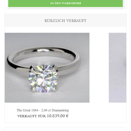
in den warenkorb
KÜRZLICH VERKAUFT
The Great 1884 - 2,00 ct Diamantring
Th
verkauft für
10.839,00
€