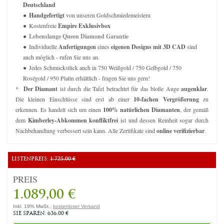
Deutschland
Handgefertigt
von unseren Goldschmiedemeistern
Kostenfreie
Empire Exklusivbox
Lebenslange Queen Diamond Garantie
Individuelle
Anfertigungen
eines
eigenen Designs mit 3D CAD
sind
auch möglich - rufen Sie uns an.
Jedes Schmuckstück auch in 750 Weißgold / 750 Gelbgold / 750
Roségold / 950 Platin erhältlich - fragen Sie uns gern!
*
Der Diamant
ist durch die Tafel betrachtet für das bloße Auge
augenklar
.
Die kleinen Einschlüsse sind erst ab einer
10-fachen Vergrößerung
zu
erkennen. Es handelt sich um einen
100% natürlichen Diamanten
, der gemäß
dem
Kimberley-Abkommen konfliktfrei
ist und dessen Reinheit sogar durch
Nachbehandlung verbessert sein kann. Alle Zertifikate sind
online verifizierbar
.
LISTENPREIS:
1.725,00 €
PREIS
1.089,00 €
Inkl. 19% MwSt.,
kostenloser Versand
SIE SPAREN: 636,00 €