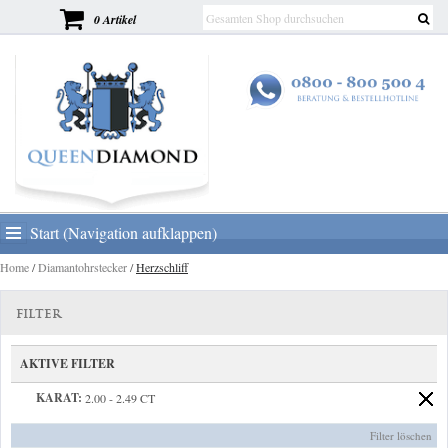
0 Artikel
Start (Navigation aufklappen)
Home
/
Diamantohrstecker
/
Herzschliff
FILTER
AKTIVE FILTER
KARAT:
2.00 - 2.49 CT
Filter löschen