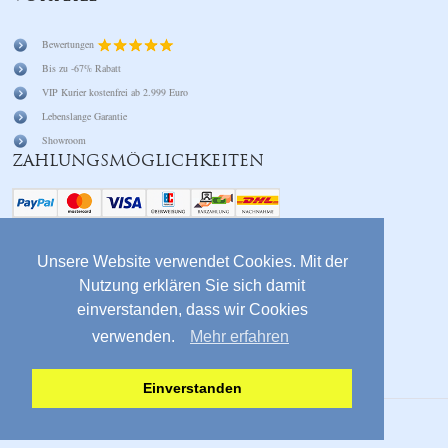
Bewertungen
Bis zu -67% Rabatt
VIP Kurier kostenfrei ab 2.999 Euro
Lebenslange Garantie
Showroom
ZAHLUNGSMÖGLICHKEITEN
SOCIAL
Unsere Website verwendet Cookies. Mit der
Nutzung erklären Sie sich damit
service@queendiamond.de
einverstanden, dass wir Cookies
Facebook
verwenden.
Mehr erfahren
Instagram
Whatsapp 0171 922 922 0
Einverstanden
2021