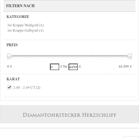
FILTERN NACH
KATEGORIE
3er Krappe Weißgold
(1)
3er Krappe Gelbgold
(1)
PREIS
0 €
44.509 €
€ bis
€
KARAT
2.00 - 2.49 CT
(2)
Diamantohrstecker Herzschliff